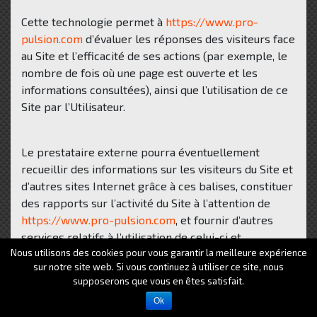
Cette technologie permet à
https://www.pro-
pulsion.com
d’évaluer les réponses des visiteurs face
au Site et l’efficacité de ses actions (par exemple, le
nombre de fois où une page est ouverte et les
informations consultées), ainsi que l’utilisation de ce
Site par l’Utilisateur.
Le prestataire externe pourra éventuellement
recueillir des informations sur les visiteurs du Site et
d’autres sites Internet grâce à ces balises, constituer
des rapports sur l’activité du Site à l’attention de
https://www.pro-pulsion.com
, et fournir d’autres
services relatifs à l’utilisation de celui-ci et
Nous utilisons des cookies pour vous garantir la meilleure expérience
d’Internet.
sur notre site web. Si vous continuez à utiliser ce site, nous
supposerons que vous en êtes satisfait.
Ok
10. Droit applicable et